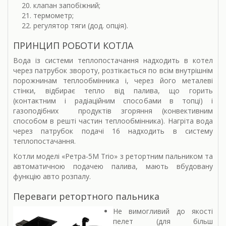
клапан запобіжний;
термометр;
регулятор тяги (дод. опція).
ПРИНЦИП РОБОТИ КОТЛА
Вода із системи теплопостачання надходить в котел
через патрубок звороту, розтікається по всім внутрішнім
порожнинам теплообмінника і, через його металеві
стінки, відбирає тепло від палива, що горить
(контактним і радіаційним способами в топці) і
газоподібних продуктів згоряння (конвективним
способом в решті частин теплообмінника). Нагріта вода
через патрубок подачі 16 надходить в систему
теплопостачання.
Котли моделі «Ретра-5М Trio» з ретортним пальником та
автоматичною подачею палива, мають вбудовану
функцію авто розпалу.
Переваги ретортного пальника
Не вимогливий до якості
пелет (для більш