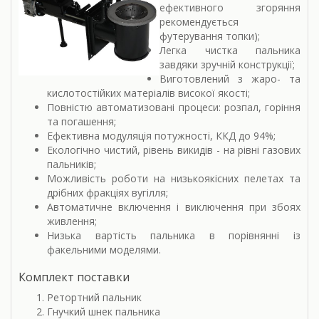
ефективного згоряння
рекомендується
футерування топки);
Легка чистка пальника
завдяки зручній конструкції;
Виготовлений з жаро- та
кислотостійких матеріалів високої якості;
Повністю автоматизовані процеси: розпал, горіння
та погашення;
Ефективна модуляція потужності, ККД до 94%;
Екологічно чистий, рівень викидів - на рівні газових
пальників;
Можливість роботи на низькоякісних пелетах та
дрібних фракціях вугілля;
Автоматичне включення і виключення при збоях
живлення;
Низька вартість пальника в порівнянні із
факельними моделями.
Комплект поставки
Ретортний пальник
Гнучкий шнек пальника