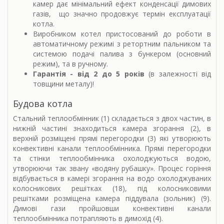
камер дає мінімальний ефект конденсації димових
газів, що значно продовжує термін експлуатації
котла.
Виробником котел пристосований до роботи в
автоматичному режимі з ретортним пальником та
системою подачі палива з бункером (основний
режим), та в ручному.
Гарантія - від 2 до 5 років
(в залежності від
товщини металу)!
Будова котла
Стальний теплообмінник (1) складається з двох частин, в
нижній частині знаходиться камера згорання (2), в
верхній розміщені прямі перегородки (3) які утворюють
конвективні канали теплообмінника. Прямі перегородки
та стінки теплообмінника охолоджуються водою,
утворюючи так звану «водяну рубашку». Процес горіння
відбувається в камері згорання на водо охолоджуваних
колосникових решітках (18), під колосниковими
решітками розміщена камера піддувала (зольник) (9).
Димові гази пройшовши конвективні канали
теплообмінника потрапляють в димохід (4).