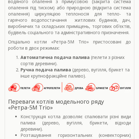
водяного опалення з примусовою (закрита система
опалення під тиском) або природною (відкрита система
опалення) циркуляцією теплоносія для тепло- та
гарячого водопостачання житлових будинків, дач,
виробничих та складських приміщень, торгових об’єктів,
будівель соціального та адміністративного призначення.
Опціально котли «Ретра-5М Trio» пристосовані до
роботи в двох режимах:
Автоматична подача палива
(пелети з різних
сортів деревини).
Ручна подача палива
(дерево, вугілля, брикет та
інше крупнофракційне паливо).
Переваги котлів модельного ряду
«Ретра-5М Trio»
Конструкція котла дозволяє спалювати різні види
палива (дерево, вугілля, брикети, відходи
деревини).
Розташування горизонтальних (конвекторних)