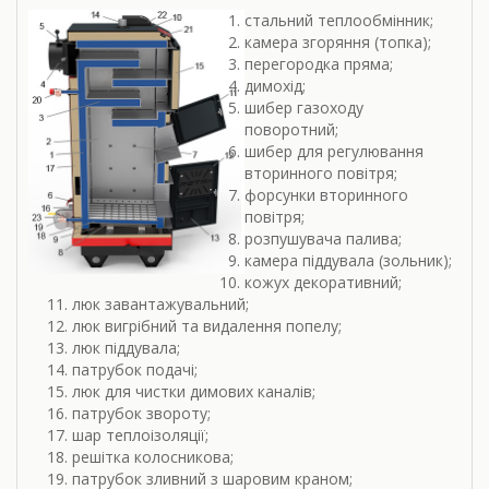
стальний теплообмінник;
камера згоряння (топка);
перегородка пряма;
димохід;
шибер газоходу
поворотний;
шибер для регулювання
вторинного повітря;
форсунки вторинного
повітря;
розпушувача палива;
камера піддувала (зольник);
кожух декоративний;
люк завантажувальний;
люк вигрібний та видалення попелу;
люк піддувала;
патрубок подачі;
люк для чистки димових каналів;
патрубок звороту;
шар теплоізоляції;
решітка колосникова;
патрубок зливний з шаровим краном;