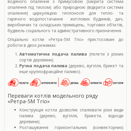
водяного опалення з примусовою (закрита система
опалення під тиском) або природною (відкрита система
опалення) циркуляцією теплоносія для тепло- та
гарячого водопостачання житлових будинків, дач,
виробничих та складських приміщень, торгових об’єктів,
будівель соціального та адміністративного призначення.
Опціально котли «Ретра-5М Trio» пристосовані до
роботи в двох режимах:
Автоматична подача палива
(пелети з різних
сортів деревини).
Ручна подача палива
(дерево, вугілля, брикет та
інше крупнофракційне паливо).
Переваги котлів модельного ряду
«Ретра-5М Trio»
Конструкція котла дозволяє спалювати різні види
палива (дерево, вугілля, брикети, відходи
деревини).
Розташування горизонтальних (конвекторних)