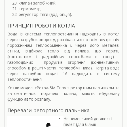
клапан запобіжний;
термометр;
регулятор тяги (дод. опція).
ПРИНЦИП РОБОТИ КОТЛА
Вода із системи теплопостачання надходить в котел
через патрубок звороту, розтікається по всім внутрішнім
порожнинам теплообмінника і, через його металеві
стінки, відбирає тепло від палива, що горить
(контактним і радіаційним способами в топці) і
газоподібних продуктів згоряння (конвективним
способом в решті частин теплообмінника). Нагріта вода
через патрубок подачі 16 надходить в систему
теплопостачання.
Котли моделі «Ретра-5М Trio» з ретортним пальником та
автоматичною подачею палива, мають вбудовану
функцію авто розпалу.
Переваги ретортного пальника
Не вимогливий до якості
пелет (для більш