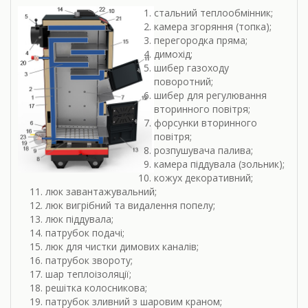
стальний теплообмінник;
камера згоряння (топка);
перегородка пряма;
димохід;
шибер газоходу
поворотний;
шибер для регулювання
вторинного повітря;
форсунки вторинного
повітря;
розпушувача палива;
камера піддувала (зольник);
кожух декоративний;
люк завантажувальний;
люк вигрібний та видалення попелу;
люк піддувала;
патрубок подачі;
люк для чистки димових каналів;
патрубок звороту;
шар теплоізоляції;
решітка колосникова;
патрубок зливний з шаровим краном;