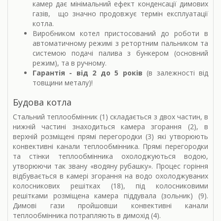
камер дає мінімальний ефект конденсації димових
газів, що значно продовжує термін експлуатації
котла.
Виробником котел пристосований до роботи в
автоматичному режимі з ретортним пальником та
системою подачі палива з бункером (основний
режим), та в ручному.
Гарантія - від 2 до 5 років
(в залежності від
товщини металу)!
Будова котла
Стальний теплообмінник (1) складається з двох частин, в
нижній частині знаходиться камера згорання (2), в
верхній розміщені прямі перегородки (3) які утворюють
конвективні канали теплообмінника. Прямі перегородки
та стінки теплообмінника охолоджуються водою,
утворюючи так звану «водяну рубашку». Процес горіння
відбувається в камері згорання на водо охолоджуваних
колосникових решітках (18), під колосниковими
решітками розміщена камера піддувала (зольник) (9).
Димові гази пройшовши конвективні канали
теплообмінника потрапляють в димохід (4).