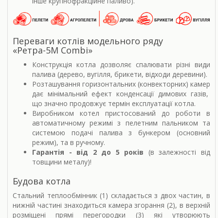
інше крупнофракційне паливо).
Переваги котлів модельного ряду
«Ретра-5М Combi»
Конструкція котла дозволяє спалювати різні види
палива (дерево, вугілля, брикети, відходи деревини).
Розташування горизонтальних (конвекторних) камер
дає мінімальний ефект конденсації димових газів,
що значно продовжує термін експлуатації котла.
Виробником котел пристосований до роботи в
автоматичному режимі з пелетним пальником та
системою подачі палива з бункером (основний
режим), та в ручному.
Гарантія - від 2 до 5 років
(в залежності від
товщини металу)!
Будова котла
Стальний теплообмінник (1) складається з двох частин, в
нижній частині знаходиться камера згорання (2), в верхній
розміщені прямі перегородки (3) які утворюють