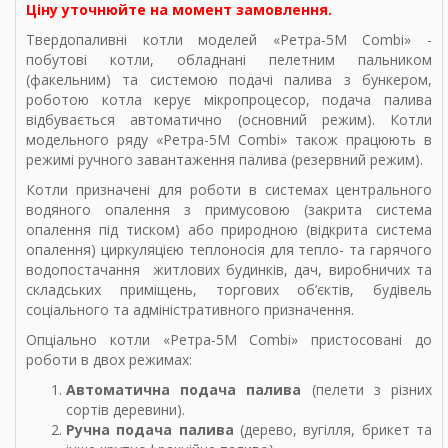
Ціну уточнюйте на момент замовлення.
Твердопаливні котли моделей «Ретра-5М Combi» -
побутові котли, обладнані пелетним пальником
(факельним) та системою подачі палива з бункером,
роботою котла керує мікропроцесор, подача палива
відбувається автоматично (основний режим). Котли
модельного ряду «Ретра-5М Combi» також працюють в
режимі ручного завантаження палива (резервний режим).
Котли призначені для роботи в системах центрального
водяного опалення з примусовою (закрита система
опалення під тиском) або природною (відкрита система
опалення) циркуляцією теплоносія для тепло- та гарячого
водопостачання житлових будинків, дач, виробничих та
складських приміщень, торгових об’єктів, будівель
соціального та адміністративного призначення.
Опціально котли «Ретра-5М Combi» пристосовані до
роботи в двох режимах:
Автоматична подача палива
(пелети з різних
сортів деревини).
Ручна подача палива
(дерево, вугілля, брикет та