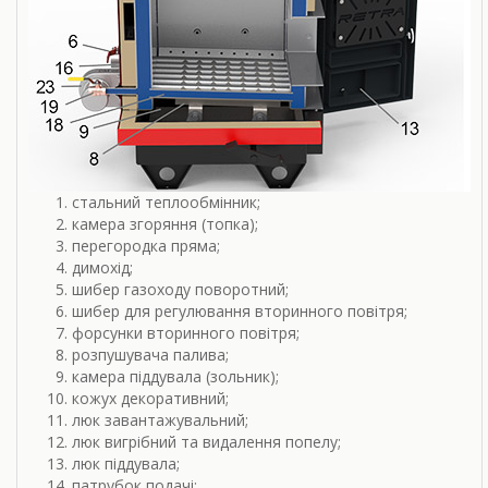
стальний теплообмінник;
камера згоряння (топка);
перегородка пряма;
димохід;
шибер газоходу поворотний;
шибер для регулювання вторинного повітря;
форсунки вторинного повітря;
розпушувача палива;
камера піддувала (зольник);
кожух декоративний;
люк завантажувальний;
люк вигрібний та видалення попелу;
люк піддувала;
патрубок подачі;