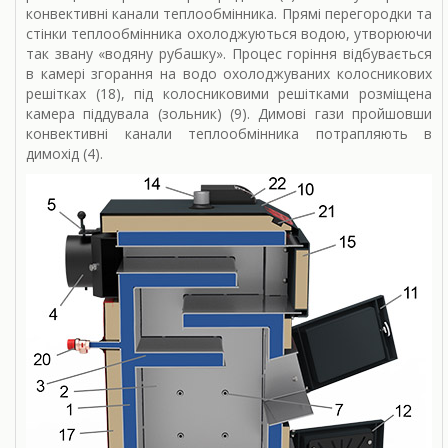
конвективні канали теплообмінника. Прямі перегородки та
стінки теплообмінника охолоджуються водою, утворюючи
так звану «водяну рубашку». Процес горіння відбувається
в камері згорання на водо охолоджуваних колосникових
решітках (18), під колосниковими решітками розміщена
камера піддувала (зольник) (9). Димові гази пройшовши
конвективні канали теплообмінника потрапляють в
димохід (4).