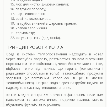
люк для чистки димових каналів;
патрубок звороту;
шар теплоізоляції;
решітка колосникова;
патрубок зливний з шаровим краном;
клапан запобіжний;
термометр;
регулятор тяги (дод. опція).
ПРИНЦИП РОБОТИ КОТЛА
Вода із системи теплопостачання надходить в котел
через патрубок звороту, розтікається по всім внутрішнім
порожнинам теплообмінника і, через його металеві стінки,
відбирає тепло від палива, що горить (контактним і
радіаційним способами в топці) і газоподібних продуктів
згоряння (конвективним способом в решті частин
теплообмінника). Нагріта вода через патрубок подачі 16
надходить в систему теплопостачання.
Котли моделі «Ретра-5М Combi» з факельним пелетним
пальником та автоматичною подачею палива, мають
вбудовану функцію авто розпалу.