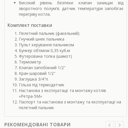
Високий рівень безпеки: клапан захищає від
зворотного полум’я; датчик температури запобігає
перегріву котла.
Комплект поставки
Пелетний пальник (факельний)
Гнучкий шнек пальника
Пульт керування пальником
Бункер об’ємом 0,35 куб.м
Футерована топка (шамот)
Термометр
Клапан запобіжний 1/2"
Кран шаровий 1/2"
Заглушка 3/4"п
Гільза під термодатчик
Настанова з експлуатації та монтажу котлів
«Ретра-5М»
Паспорт та настанова з монтажу та експлуатації на
пелетний пальник
РЕКОМЕНДОВАНІ ТОВАРИ