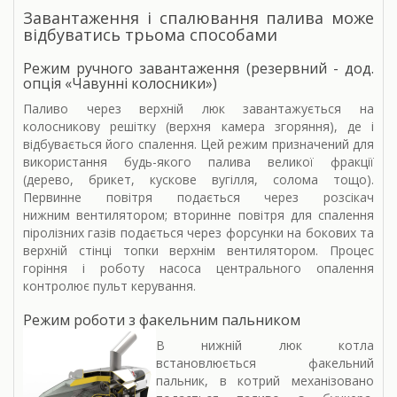
Завантаження і спалювання палива може
відбуватись трьома способами
Режим ручного завантаження (резервний - дод.
опція «Чавунні колосники»)
Паливо через верхній люк завантажується на
колосникову решітку (верхня камера згоряння), де і
відбувається його спалення. Цей режим призначений для
використання будь-якого палива великої фракції
(дерево, брикет, кускове вугілля, солома тощо).
Первинне повітря подається через розсікач
нижним вентилятором; вторинне повітря для спалення
піролізних газів подається через форсунки на бокових та
верхній стінці топки верхнім вентилятором. Процес
горіння і роботу насоса центрального опалення
контролює пульт керування.
Режим роботи з факельним пальником
В нижній люк котла
встановлюється факельний
пальник, в котрий механізовано