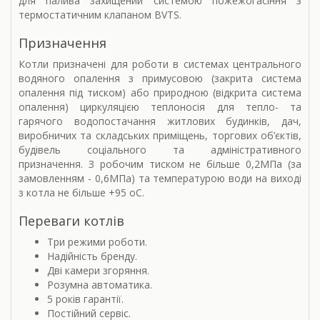
для палива захищений системою пожежогасіння з
термостатичним клапаном BVTS.
Призначення
Котли призначені для роботи в системах центрального
водяного опалення з примусовою (закрита система
опалення під тиском) або природною (відкрита система
опалення) циркуляцією теплоносія для тепло- та
гарячого водопостачання житлових будинків, дач,
виробничих та складських приміщень, торгових об’єктів,
будівель соціального та адміністративного
призначення. З робочим тиском не більше 0,2МПа (за
замовленням - 0,6МПа) та температурою води на виході
з котла не більше +95 оС.
Переваги котлів
Три режими роботи.
Надійність бренду.
Дві камери згоряння.
Розумна автоматика.
5 років гарантії.
Постійний сервіс.