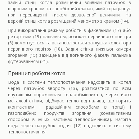
задній стінці котла розміщений зливний патрубок з
шаровим краном та запобіжний клапан, який спрацьовує
при перевищенні тиском дозволеної величини. На
верхній стінці котла розміщений манометр з краном (14).
При використанні режиму роботи з факельним (17) або
ретортним (19) пальником, розсікач первинного повітря
(5) демонтується та встановлюється заглушка колектора
первинного повітря (18). Задня стінка нижньої камери
згорання (15) захищена від вогняного факелу пальника
футеруванням (21).
Принцип роботи котла
Вода із системи теплопостачання надходить в котел
через патрубок звороту (13), розтікається по всім
внутрішнім порожнинам теплообмінника і, через його
металеві стінки, відбирає тепло від палива, що горить
(контактним і радіаційним способами в топці) і
газоподібних продуктів згоряння (конвективним
способом в інших частинах теплообмінника). Нагріта
вода через патрубок подачі (12) надходить в систему
теплопостачання.