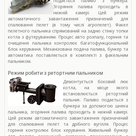
подається паливо з бункера.
Згоряння палива проходить в
нижній камері. Цей режим
автоматичного завантаження призначений для
спалювання пелет (в тому числі агропелет). Факел
пелетного пальника спрямований на задню стінку топки
котла з футеруванням. Процес авто розпалу, горіння та
очищення пальника контролює багатофункціональний
блок керування. Механізована подача палива, бункер та
автоматика поставляється в комплекті з факельним
пальником.
Режим робити з ретортним пальником
Демонтується боковий люк
котла, на місце якого
встановлюється ретортний
пальник. Паливо подається з
бункера за допомогою шнека
пальника, згоряння палива проходить в нижній камері.
Цей режим автоматичного завантаження призначений
для спалювання пелет та дрібного вугілля. Процес
горіння контролює блок керування. Живильний бункер