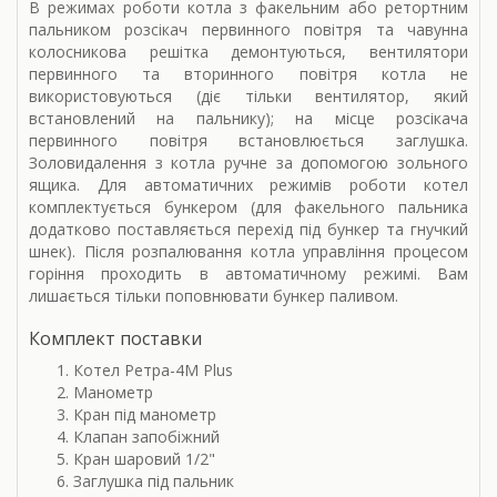
В режимах роботи котла з факельним або ретортним
пальником розсікач первинного повітря та чавунна
колосникова решітка демонтуються, вентилятори
первинного та вторинного повітря котла не
використовуються (діє тільки вентилятор, який
встановлений на пальнику); на місце розсікача
первинного повітря встановлюється заглушка.
Золовидалення з котла ручне за допомогою зольного
ящика. Для автоматичних режимів роботи котел
комплектується бункером (для факельного пальника
додатково поставляється перехід під бункер та гнучкий
шнек). Після розпалювання котла управління процесом
горіння проходить в автоматичному режимі. Вам
лишається тільки поповнювати бункер паливом.
Комплект поставки
Котел Ретра-4М Plus
Манометр
Кран під манометр
Клапан запобіжний
Кран шаровий 1/2"
Заглушка під пальник