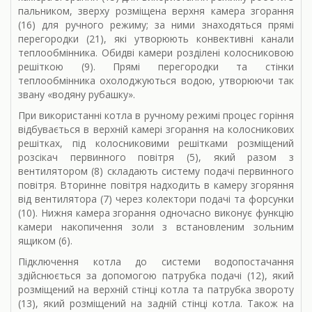
пальником, зверху розміщена верхня камера згорання
(16) для ручного режиму; за ними знаходяться прямі
перегородки (21), які утворюють конвективні канали
теплообмінника. Обидві камери розділені колосниковою
решіткою (9). Прямі перегородки та стінки
теплообмінника охолоджуються водою, утворюючи так
звану «водяну рубашку».
При використанні котла в ручному режимі процес горіння
відбувається в верхній камері згорання на колосникових
решітках, під колосниковими решітками розміщений
розсікач первинного повітря (5), який разом з
вентилятором (8) складають систему подачі первинного
повітря. Вторинне повітря надходить в камеру згоряння
від вентилятора (7) через колектори подачі та форсунки
(10). Нижня камера згорання одночасно виконує функцію
камери накопичення золи з встановленим зольним
ящиком (6).
Підключення котла до системи водопостачання
здійснюється за допомогою патрубка подачі (12), який
розміщений на верхній стінці котла та патрубка звороту
(13), який розміщений на задній стінці котла. Також на