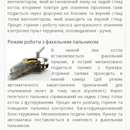
вентилятором, який встановлений знизу на задній стінці
котла; вторинне повітря для спалення піролізних газів
подається через форсунки на бокових та верхній стінці
топки вентилятором, який знаходить на верхній стінці.
Процес горіння і роботу насоса центрального опалення
контролює пульт керування, золовидалення - ручне.
Режим роботи з факельним пальником
В нижній люк котла
встановлюється факельний
пальник, в котрий механізовано
подається паливо з бункера.
Згоряння палива проходить в
нижній камері. Цей режим
автоматичного завантаження призначений для
спалювання пелет (в тому числі агропелет). Факел
пелетного пальника спрямований на задню стінку топки
котла з футеруванням. Процес авто розпалу, горіння та
очищення пальника контролює багатофункціональний
блок керування. Механізована подача палива, бункер та
автоматика поставляється в комплекті з факельним
пальником.