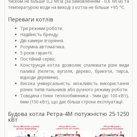
тиском не більше 0,2 МПа (за замовленням - 0,6 МПа) та
о
температурою води на виході з котла не більше +95
С.
Переваги котлів
Три режими роботи.
Надійність бренду.
Дві камери згоряння.
Розумна автоматика.
5 років гарантії.
Постійний сервіс.
Конструкція котла дозволяє спалювати різні види
палива (пелети, вугілля, дерево, брикети, тирса,
відходи деревини).
Висока універсальність: можливість використання
різних типів пальників або ручного режиму роботи.
Товщина стінки теплообмінника - 5мм (до 100 кВт),
6мм (150 кВт), що дає більші строки експлуатації.
Будова котла Ретра-4М потужністю 25-1250
кВт