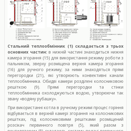
Стальний теплообмінник (1) складається з трьох
основних частин:
в нижній частині знаходиться нижня
камера згорання (15) для використання режиму роботи з
пальником, зверху розміщена верхня камера згорання
(16) для ручного режиму; за ними знаходяться прямі
перегородки (21), які утворюють конвективні канали
теплообмінника. Обидві камери розділені колосниковою
решіткою (9). Прямі перегородки та стінки
теплообмінника охолоджуються водою, утворюючи так
звану «водяну рубашку».
При використанні котла в ручному режимі процес горіння
відбувається в верхній камері згорання на колосникових
решітках, під колосниковими решітками розміщений
розсікач первинного повітря (5), який разом з
вентилятором (8) складають систему подачі первинного