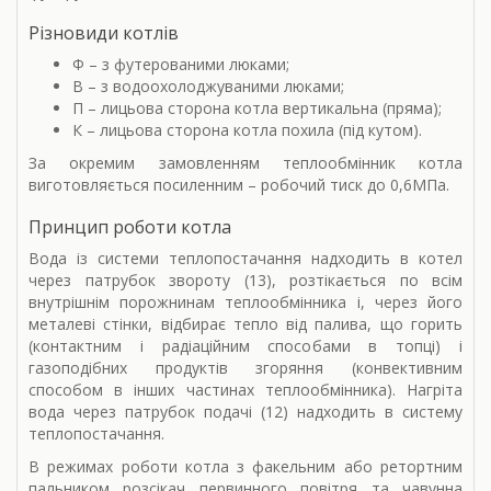
Різновиди котлів
Ф – з футерованими люками;
В – з водоохолоджуваними люками;
П – лицьова сторона котла вертикальна (пряма);
К – лицьова сторона котла похила (під кутом).
За окремим замовленням теплообмінник котла
виготовляється посиленним – робочий тиск до 0,6МПа.
Принцип роботи котла
Вода із системи теплопостачання надходить в котел
через патрубок звороту (13), розтікається по всім
внутрішнім порожнинам теплообмінника і, через його
металеві стінки, відбирає тепло від палива, що горить
(контактним і радіаційним способами в топці) і
газоподібних продуктів згоряння (конвективним
способом в інших частинах теплообмінника). Нагріта
вода через патрубок подачі (12) надходить в систему
теплопостачання.
В режимах роботи котла з факельним або ретортним
пальником розсікач первинного повітря та чавунна