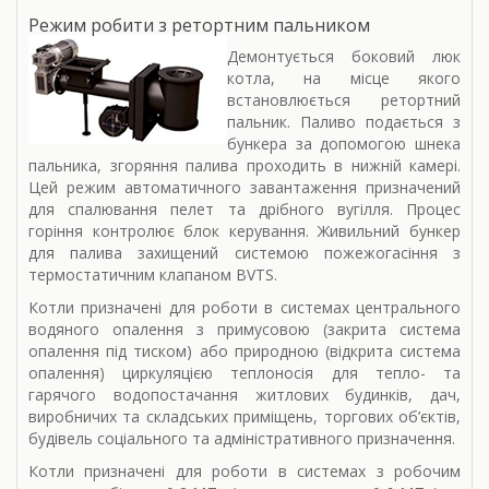
Режим робити з ретортним пальником
Демонтується боковий люк
котла, на місце якого
встановлюється ретортний
пальник. Паливо подається з
бункера за допомогою шнека
пальника, згоряння палива проходить в нижній камері.
Цей режим автоматичного завантаження призначений
для спалювання пелет та дрібного вугілля. Процес
горіння контролює блок керування. Живильний бункер
для палива захищений системою пожежогасіння з
термостатичним клапаном BVTS.
Котли призначені для роботи в системах центрального
водяного опалення з примусовою (закрита система
опалення під тиском) або природною (відкрита система
опалення) циркуляцією теплоносія для тепло- та
гарячого водопостачання житлових будинків, дач,
виробничих та складських приміщень, торгових об’єктів,
будівель соціального та адміністративного призначення.
Котли призначені для роботи в системах з робочим