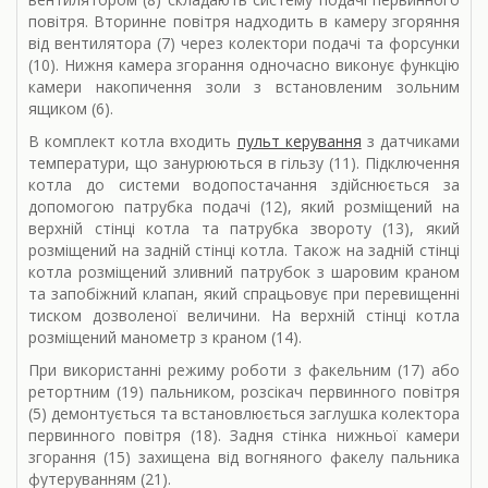
повітря. Вторинне повітря надходить в камеру згоряння
від вентилятора (7) через колектори подачі та форсунки
(10). Нижня камера згорання одночасно виконує функцію
камери накопичення золи з встановленим зольним
ящиком (6).
В комплект котла входить
пульт керування
з датчиками
температури, що занурюються в гільзу (11). Підключення
котла до системи водопостачання здійснюється за
допомогою патрубка подачі (12), який розміщений на
верхній стінці котла та патрубка звороту (13), який
розміщений на задній стінці котла. Також на задній стінці
котла розміщений зливний патрубок з шаровим краном
та запобіжний клапан, який спрацьовує при перевищенні
тиском дозволеної величини. На верхній стінці котла
розміщений манометр з краном (14).
При використанні режиму роботи з факельним (17) або
ретортним (19) пальником, розсікач первинного повітря
(5) демонтується та встановлюється заглушка колектора
первинного повітря (18). Задня стінка нижньої камери
згорання (15) захищена від вогняного факелу пальника
футеруванням (21).