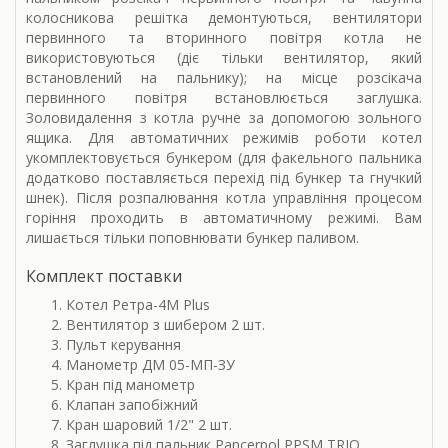
колосникова решітка демонтуються, вентилятори
первинного та вторинного повітря котла не
використовуються (діє тільки вентилятор, який
встановлений на пальнику); на місце розсікача
первинного повітря встановлюється заглушка.
Золовидалення з котла ручне за допомогою зольного
ящика. Для автоматичних режимів роботи котел
укомплектовується бункером (для факельного пальника
додатково поставляється перехід під бункер та гнучкий
шнек). Після розпалювання котла управління процесом
горіння проходить в автоматичному режимі. Вам
лишається тільки поповнювати бункер паливом.
Комплект поставки
Котел Ретра-4М Plus
Вентилятор з шибером 2 шт.
Пульт керування
Манометр ДМ 05-МП-ЗУ
Кран під манометр
Клапан запобіжний
Кран шаровий 1/2" 2 шт.
Заглушка під пальник Pancerpol PPSM TRIO