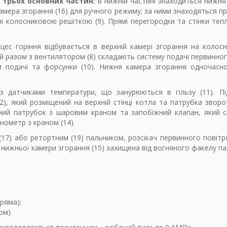
 трьох основних частин:
в нижній частині знаходиться нижня
мера згорання (16) для ручного режиму; за ними знаходяться пр
ні колосниковою решіткою (9). Прямі перегородки та стінки 
ес горіння відбувається в верхній камері згорання на колос
ий разом з вентилятором (8) складають систему подачі первинно
ри подачі та форсунки (10). Нижня камера згорання одночасн
 датчиками температури, що занурюються в гільзу (11). П
), який розміщений на верхній стінці котла та патрубка звороту
вний патрубок з шаровим краном та запобіжний клапан, який 
нометр з краном (14).
17) або ретортним (19) пальником, розсікач первинного повітр
а нижньої камери згорання (15) захищена від вогняного факелу п
ряма);
ом).