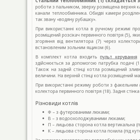
Стальний теплообмінник (1) складається з
роботи з пальником, зверху розміщена верхня ка
канали теплообмінника. Обидві камери розділе
так звану «водяну рубашку».
При використанні котла в ручному режимі проц
розміщений розсікач первинного повітря (5), як
згоряння від вентилятора (7) через колекто
встановленим зольним ящиком (6).
В комплект котла входить
пульт керування
з
здійснюється за допомогою патрубка подачі (12
Також на задній стінці котла розміщений зли
величини. На верхній стінці котла розміщений ма
При використанні режиму роботи з факельним (
колектора первинного повітря (18). Задня стінк
Різновиди котлів
Ф – з футерованими люками;
В – з водоохолоджуваними люками;
П – лицьова сторона котла вертикальна (п
К – лицьова сторона котла похила (під кут