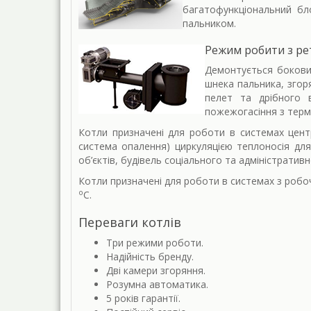
багатофункціональний бл
пальником.
Режим робити з р
Демонтується бокови
шнека пальника, зго
пелет та дрібного 
пожежогасіння з тер
Котли призначені для роботи в системах цент
система опалення) циркуляцією теплоносія для
об’єктів, будівель соціального та адміністратив
Котли призначені для роботи в системах з робо
о
С.
Переваги котлів
Три режими роботи.
Надійність бренду.
Дві камери згоряння.
Розумна автоматика.
5 років гарантії.