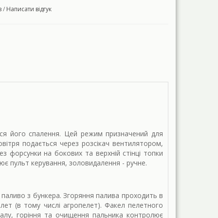
в
/
Написати відгук
ться його спалення. Цей режим призначений для
овітря подається через розсікач вентилятором,
рез форсунки на бокових та верхній стінці топки
ює пульт керування, золовидалення - ручне.
паливо з бункера. Згоряння палива проходить в
ет (в тому числі агропелет). Факел пелетного
алу, горіння та очищення пальника контролює