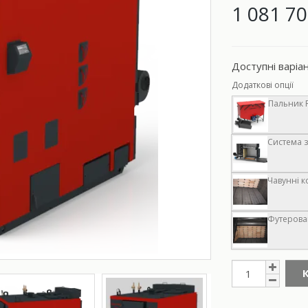
1 081 70
Доступні варіа
Додаткові опції
Пальник R
Система з
Чавунні к
Футерован