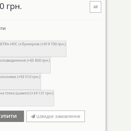
0 грн.
нти
ETRA-НПС із бункером (+619 700 грн.)
оловидалення (+65 800 грн.)
олосники (+93 510 грн.)
а топка (шамот) (+34 131 грн.)
КУПИТИ
Швидке замовлення