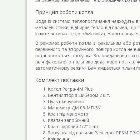
За окремим замовленням теплообмінник котла в
Принцип роботи котла
Вода із системи теплопостачання надходить в 
металеві стінки, відбирає тепло від палива, що 
інших частинах теплообмінника). Нагріта вода ч
В режимах роботи котла з факельним або рет
первинного та вторинного повітря котла не вик
встановлюється заглушка. Золовидалення з ко
(для факельного пальника додатково поставляє
автоматичному режимі. Вам лишається тільки 
Комплект поставки
Котел Ретра-4М Plus
Вентилятор з шибером 2 шт.
Пульт керування
Манометр ДМ 05-МП-ЗУ
Кран під манометр
Клапан запобіжний
Кран шаровий 1/2" 2 шт.
Заглушка під пальник Pancerpol PPSM TRIO
Кріплення