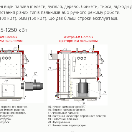
і види палива (пелети, вугілля, дерево, брикети, тирса, відходи 
истання різних типів пальників або ручного режиму роботи.
00 кВт), 6мм (150 кВт), що дає більші строки експлуатації.
5-1250 кВт