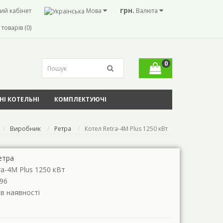
грн.
ий кабінет
Мова
Валюта
товарів (0)
0
І КОТЕЛЬНІ
КОМПЛЕКТУЮЧІ
Виробник
Ретра
Котел Retra-4М Plus 1250 кВт
етра
ra-4М Plus 1250 кВт
96
 в наявності