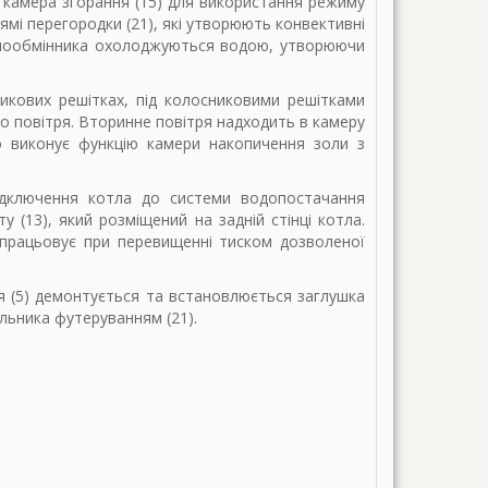
 камера згорання (15) для використання режиму
ямі перегородки (21), які утворюють конвективні
теплообмінника охолоджуються водою, утворюючи
никових решітках, під колосниковими решітками
го повітря. Вторинне повітря надходить в камеру
о виконує функцію камери накопичення золи з
ідключення котла до системи водопостачання
 (13), який розміщений на задній стінці котла.
спрацьовує при перевищенні тиском дозволеної
я (5) демонтується та встановлюється заглушка
альника футеруванням (21).