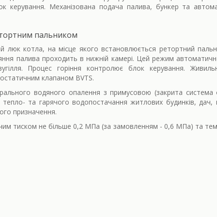
ок керування. Механізована подача палива, бункер та автом
етортним пальником
й люк котла, на місце якого встановлюється ретортний пальн
ряння палива проходить в нижній камері. Цей режим автоматич
вугілля. Процес горіння контролює блок керування. Живил
мостатичним клапаном BVTS.
рального водяного опалення з примусовою (закрита система 
 тепло- та гарячого водопостачання житлових будинків, дач,
ного призначення.
чим тиском не більше 0,2 МПа (за замовленням - 0,6 МПа) та тем