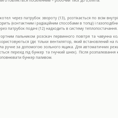
иготовляється посиленним – робочий тиск до 0,6МПа.
котел через патрубок звороту (13), розтікається по всім внутр
горить (контактним і радіаційним способами в топці) і газоподі
ерез патрубок подачі (12) надходить в систему теплопостачання.
ортним пальником розсікач первинного повітря та чавунна ко
ористовуються (діє тільки вентилятор, який встановлений на па
тла ручне за допомогою зольного ящика. Для автоматичних реж
ться перехід під бункер та гнучкий шнек). Після розпалювання 
поповнювати бункер паливом.