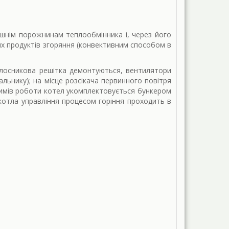
ішнім порожнинам теплообмінника і, через його
бних продуктів згоряння (конвективним способом в
лосникова решітка демонтуються, вентилятори
льнику); на місце розсікача первинного повітря
имів роботи котел укомплектовується бункером
котла управління процесом горіння проходить в