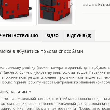
0 відгукі
ЧАТИ ІНСТРУКЦІЮ
ВІДЕО
ВІДГУКІВ (0)
 може відбуватись трьома способами
олосникову решітку (верхня камера згоряння), де і відбуває
ії (дерево, брикет, кускове вугілля, солома тощо). Первинне п
; вторинне повітря для спалення піролізних газів подається че
. Процес горіння і роботу насоса центрального опалення контрол
ьним пальником
овлюється факельний пальник, в котрий механізовано подається 
 автоматичного завантаження призначений для спалювання пел
 задню стінку топки котла з футеруванням. Процес авто розп